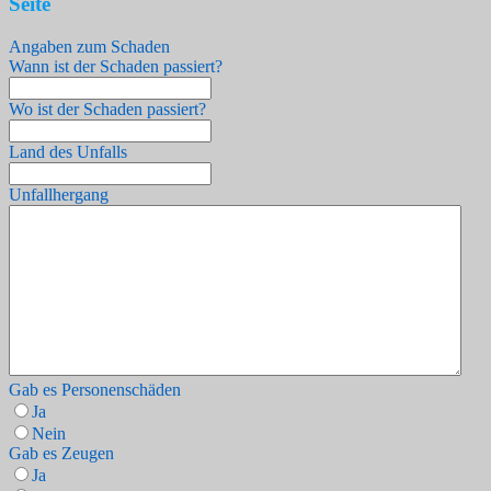
Seite
Angaben zum Schaden
Wann ist der Schaden passiert?
Wo ist der Schaden passiert?
Land des Unfalls
Unfallhergang
Gab es Personenschäden
Ja
Nein
Gab es Zeugen
Ja