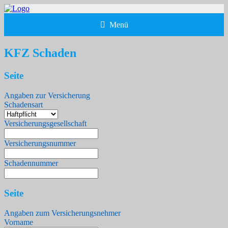
Menü
KFZ Schaden
Seite
Angaben zur Versicherung
Schadensart
Versicherungsgesellschaft
Versicherungsnummer
Schadennummer
Seite
Angaben zum Versicherungsnehmer
Vorname