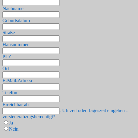
Nachname
Geburtsdatum
Straße
Hausnummer
PLZ
Ort
E-Mail-Adresse
Telefon
Erreichbar ab
- Uhrzeit oder Tageszeit eingeben -
vorsteuerabzugsberechtigt?
Ja
Nein