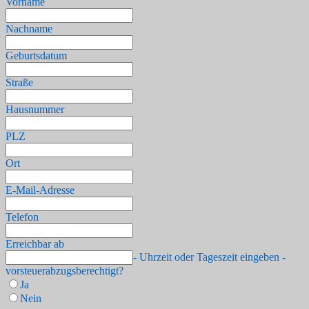
Vorname
Nachname
Geburtsdatum
Straße
Hausnummer
PLZ
Ort
E-Mail-Adresse
Telefon
Erreichbar ab
- Uhrzeit oder Tageszeit eingeben -
vorsteuerabzugsberechtigt?
Ja
Nein