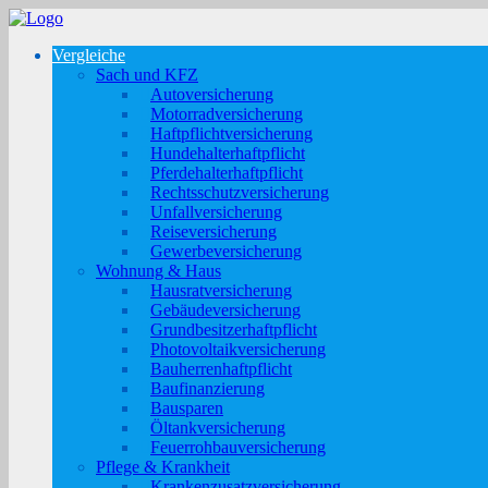
Vergleiche
Sach und KFZ
Autoversicherung
Motorradversicherung
Haftpflichtversicherung
Hundehalterhaftpflicht
Pferdehalterhaftpflicht
Rechtsschutzversicherung
Unfallversicherung
Reiseversicherung
Gewerbeversicherung
Wohnung & Haus
Hausratversicherung
Gebäudeversicherung
Grundbesitzerhaftpflicht
Photovoltaikversicherung
Bauherrenhaftpflicht
Baufinanzierung
Bausparen
Öltankversicherung
Feuerrohbauversicherung
Pflege & Krankheit
Krankenzusatzversicherung