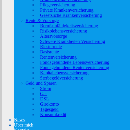
Pflegeversicherung
Private Krankenversicherung
Gesetzliche Krankenversicherung
Rente & Vorsorge
Berufs­unfähigkeitsversicherung
Risikolebensversicherung
Altersvorsorge
Schwere Krankheiten Versicherung
Riesterrente
Basisrente
Rentenversicherung
Fondsgebundene Lebensversicherung
Fondsgebundene Rentenversicherung
Kapitallebensversicherung
Sterbegeldversicherung
Geld und Sparen
Strom
Gas
DSL
Girokonto
Tagesgeld
Konsumkredit
News
Über mich