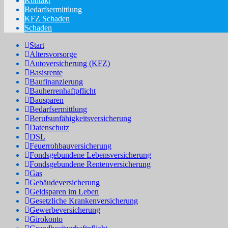
Kontakt
Bedarfsermittlung
KFZ Schaden
Schaden
Start
Altersvorsorge
Autoversicherung (KFZ)
Basisrente
Baufinanzierung
Bauherrenhaftpflicht
Bausparen
Bedarfsermittlung
Berufs­unfähigkeitsversicherung
Datenschutz
DSL
Feuerrohbauversicherung
Fondsgebundene Lebensversicherung
Fondsgebundene Rentenversicherung
Gas
Gebäudeversicherung
Geldsparen im Leben
Gesetzliche Krankenversicherung
Gewerbeversicherung
Girokonto