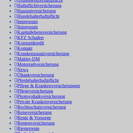
Grundbesitzerhaftpflicht
Haftpflichtversicherung
Hausratversicherung
Hundehalterhaftpflicht
Impressum
Impressum
Kapitallebensversicherung
KFZ Schaden
Konsumkredit
Kontakt
Krankenzusatzversicherung
Makler-DM
Motorradversicherung
News
Öltankversicherung
Pferdehalterhaftpflicht
Pflege & Krankenversicherungen
Pflegeversicherung
Photovoltaikversicherung
Private Krankenversicherung
Rechtsschutzversicherung
Reiseversicherung
Rente & Vorsorge
Rentenversicherung
Riesterrente